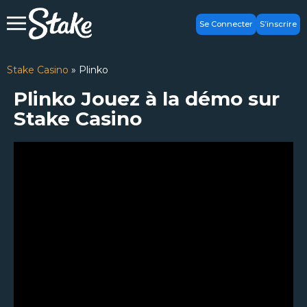
Se Connecter
S’inscrire
Stake Casino
»
Plinko
Plinko Jouez à la démo sur
Stake Casino