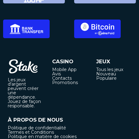
CASINO
JEUX
Mobile App
Tous les jeux
Avis
Nouveau
Contacts
Populaire
Les jeux
Promotions
d'argent
peuvent créer
une
dépendance.
Jouez de façon
responsable.
À PROPOS DE NOUS
Politique de confidentialité
Termes et Conditions
Politique en matière de cookies