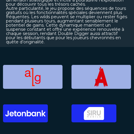
pour découvrir tous les trésors cachés.
Autre particularité, le jeu propose des séquences de tours
gratuits où les fonctionnalités spéciales deviennent plus
fréquentes. Les wilds peuvent se multiplier ou rester figés
pendant plusieurs tours, augmentant sensiblement le
potentiel de gains. Cette dynamique maintient un
suspense constant et offre une expérience renouvelée à
chaque session, rendant Double Digger aussi attractif
pour les débutants que pour les joueurs chevronnés en
quête d’originalité.