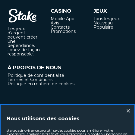
CASINO
JEUX
Mobile App
Tous les jeux
Avis
Nouveau
Contacts
Populaire
Les jeux
Promotions
d'argent
peuvent créer
une
dépendance.
Jouez de façon
responsable.
À PROPOS DE NOUS
Politique de confidentialité
Termes et Conditions
Politique en matière de cookies
Nous utilisons des cookies
stakecasino-france.org utilise des cookies pour améliorer votre
expérience, analyser le trafic et vous proposer un contenu personnalisé.