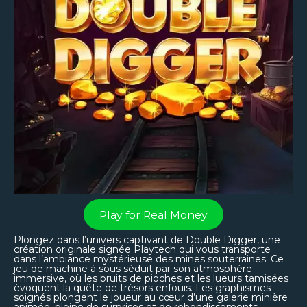
Play for Real Money
Plongez dans l’univers captivant de Double Digger, une
création originale signée Playtech qui vous transporte
dans l’ambiance mystérieuse des mines souterraines. Ce
jeu de machine à sous séduit par son atmosphère
immersive, où les bruits de pioches et les lueurs tamisées
évoquent la quête de trésors enfouis. Les graphismes
soignés plongent le joueur au cœur d’une galerie minière
animée, pleine de surprises et de rebondissements.