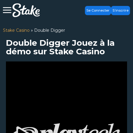
Se Connecter
S’inscrire
Stake Casino
»
Double Digger
Double Digger Jouez à la
démo sur Stake Casino