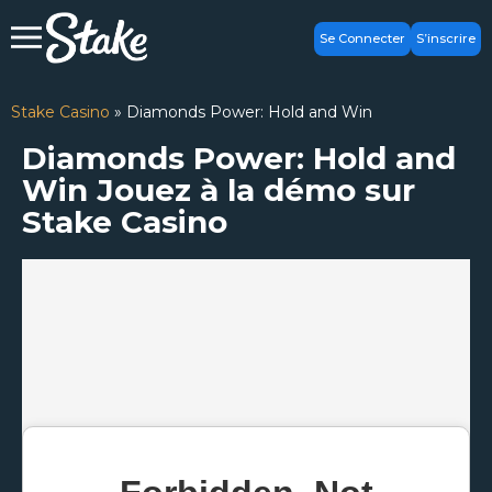
Se Connecter
S’inscrire
Stake Casino
»
Diamonds Power: Hold and Win
Diamonds Power: Hold and
Win Jouez à la démo sur
Stake Casino