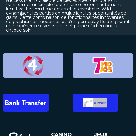
successifs et la collecte de pièces spéciales, pouvant
transformer un simple tour en une session hautement
lucrative. Les multiplicateurs et les symboles Wild
dynamisent les parties en multipliant les opportunités de
gains. Cette combinaison de fonctionnalités innovantes,
de graphismes modernes et d’un gameplay fluide garantit
une expérience divertissante et pleine d’adrénaline à
chaque spin.
CASINO
JEUX