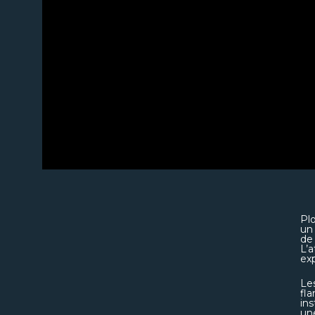
Pl
un
de 
L’
ex
Le
fl
ins
une