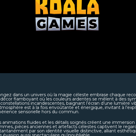
ongez dans un univers où la magie céleste embrase chaque recoin
 décor flamboyant où les couleurs ardentes se mêlent à des sym
constellations incandescentes, baignant l’écran d’une lumière vibr
atmosphère est à la fois envoûtante et énergique, invitant à l’
périence sensorielle hors du commun.
s animations fluides et les détails soignés créent une immersion 
ammes, pièces anciennes et artefacts célestes captivent le regar
tantanément par son identité visuelle distinctive, alliant esthétiq
 évasion aussi spectaculaire qu’inoubliable.