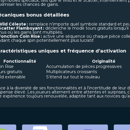
 symboles spéciaux, tels que le Wild et le Scatter, interviennent 
ximiser les chances de gains.
caniques bonus détaillées
ild Céleste :
remplace n’importe quel symbole standard et peu
Scatter Flamboyant :
déclenche le mode tours gratuits lorsqu’il a
us où les gains sont multipliés.
Fonction Coin Rise :
active une séquence où chaque pièce colle
dant chaque spin potentiellement plus lucratif.
ractéristiques uniques et fréquence d’activation
Fonctionnalité
Originalité
in Rise
Accumulation de pièces progressives
urs gratuits
Multiplicateurs croissants
ld extensible
S’étend sur tout le rouleau
ce à la diversité de ses fonctionnalités et à l’incertitude de leu
pense élevé. Les joueurs alternent entre attentes et surprises, c
e expérience toujours renouvelée, adaptée tant aux novices qu’a