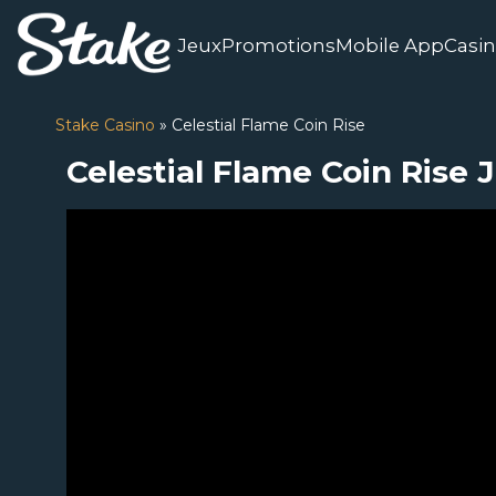
Jeux
Promotions
Mobile App
Casin
Stake Casino
»
Celestial Flame Coin Rise
Celestial Flame Coin Rise 