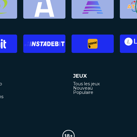
JEUX
p
Tous les jeux
Nouveau
Populaire
ns