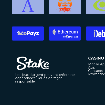
CASINO
Mobile Ap
Avis
Contacts
Promotio
Les jeux d'argent peuvent créer une
dépendance. Jouez de façon
responsable.