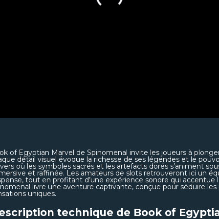
ok of Egyptian Marvel de Spinomenal invite les joueurs à plong
que détail visuel évoque la richesse de ses légendes et le pouvoi
ivers où les symboles sacrés et les artefacts dorés s’animent s
ersive et raffinée. Les amateurs de slots retrouveront ici un équ
spense, tout en profitant d’une expérience sonore qui accentue l
inomenal livre une aventure captivante, conçue pour séduire les
nsations uniques.
escription technique de Book of Egypti