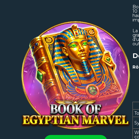
Bo
10 
ha
im
La
gra
d’
out
D
Rô
To
S
Wi
c