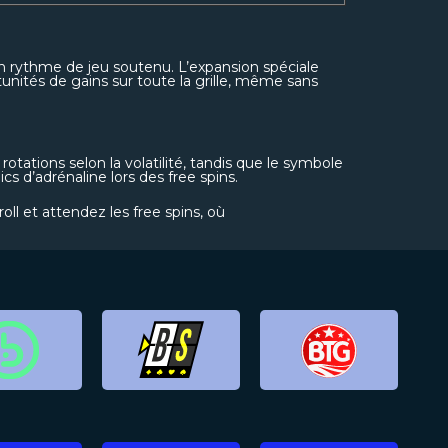
un rythme de jeu soutenu. L’expansion spéciale
tunités de gains sur toute la grille, même sans
tations selon la volatilité, tandis que le symbole
cs d’adrénaline lors des free spins.
ll et attendez les free spins, où