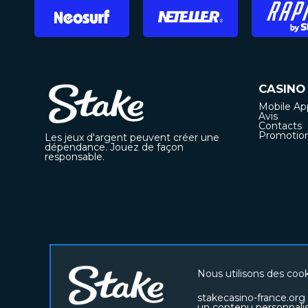
CASINO
Mobile Ap
Avis
Contacts
Promotio
Les jeux d'argent peuvent créer une
dépendance. Jouez de façon
responsable.
Nous utilisons des coo
stakecasino-france.org 
un contenu personnalisé.