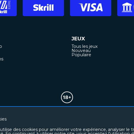
JEUX
p
Tous les jeux
Nouveau
Populaire
ns
kies
Stake Casino © 2026 Tous droits réservés.
utilise des cookies pour améliorer votre expérience, analyser le t
 En continuant à utiliser notre site, vous acceptez l'utilisation 