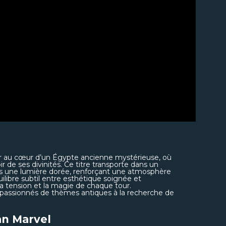
er au cœur d’un Égypte ancienne mystérieuse, où
r de ses divinités. Ce titre transporte dans un
ous une lumière dorée, renforçant une atmosphère
ilibre subtil entre esthétique soignée et
a tension et la magie de chaque tour.
 passionnés de thèmes antiques à la recherche de
an Marvel